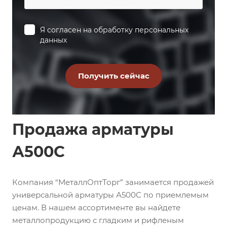
Я согласен на
обработку персональных
данных
Продажа арматуры
А500С
Компания “МеталлОптТорг” занимается продажей
универсальной арматуры А500С по приемлемым
ценам. В нашем ассортименте вы найдете
металлопродукцию с гладким и рифленым