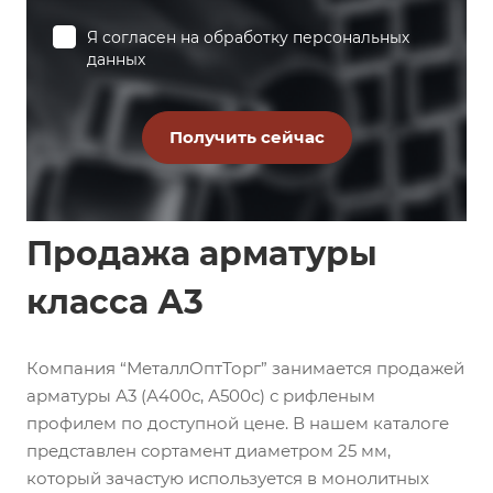
Я согласен на
обработку персональных
данных
Продажа арматуры
класса А3
Компания “МеталлОптТорг” занимается продажей
арматуры А3 (А400с, А500с) с рифленым
профилем по доступной цене. В нашем каталоге
представлен сортамент диаметром 25 мм,
который зачастую используется в монолитных