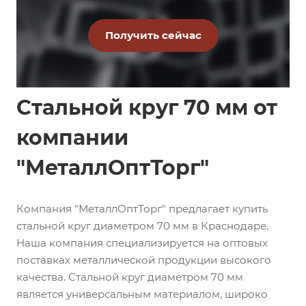
Стальной круг 70 мм от
компании
"МеталлОптТорг"
Компания "МеталлОптТорг" предлагает купить
стальной круг диаметром 70 мм в Краснодаре.
Наша компания специализируется на оптовых
поставках металлической продукции высокого
качества. Стальной круг диаметром 70 мм
является универсальным материалом, широко