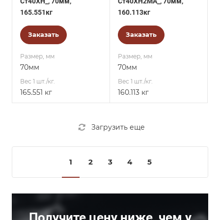
Ст40ХН_, 70мм,
Ст40ХН2МА_, 70мм,
165.551кг
160.113кг
Заказать
Заказать
Размер, мм
Размер, мм
70мм
70мм
Вес 1 шт./кг.
Вес 1 шт./кг.
165.551 кг
160.113 кг
Загрузить еще
1
2
3
4
5
Получите цену ниже, чем у