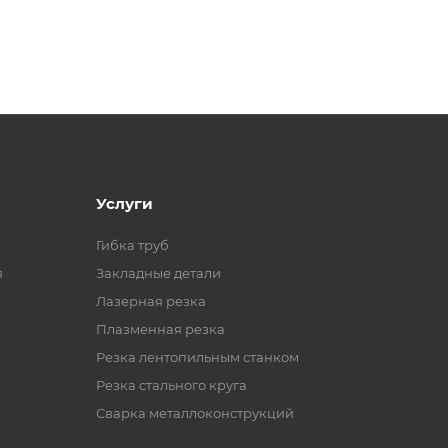
Услуги
Гибка труб
я
Закладные детали
Лазерная резка
Плазменная резка
Резка лентопильным станком
Резка стального круга
Сварка металлоконструкций