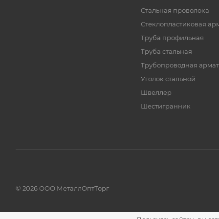
Стальная проволока
Стеклопластиковая ар
Труба профильная
Труба стальная
Трубопроводная армат
Уголок стальной
Швеллер
Шестигранник
© 2026 ООО МеталлОптТорг