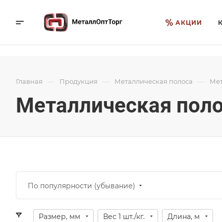
АКЦИИ
—
—
—
Главная
Продукция
Металлическая полоса
Мет
Металлическая поло
По популярности (убывание)
Размер, мм
Вес 1 шт./кг.
Длина, м