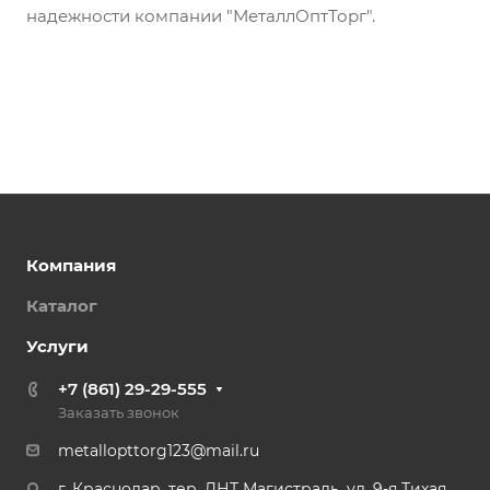
надежности компании "МеталлОптТорг".
Компания
Каталог
Услуги
+7 (861) 29-29-555
Заказать звонок
metallopttorg123@mail.ru
г. Краснодар, тер. ДНТ Магистраль, ул. 9-я Тихая,