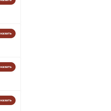
казать
казать
казать