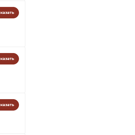
казать
казать
казать