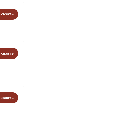
казать
казать
казать