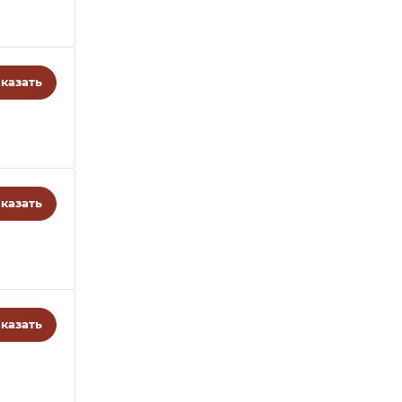
казать
казать
казать