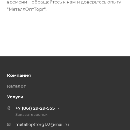
времени – обращайтесь к нам и доверьтесь опыту
"МеталлОптТорг".
Компания
Каталог
Услуги
+7 (861) 29-29-555
Заказать звонок
metallopttorg123@mail.ru