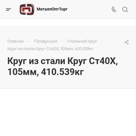
—
—
—
Главная
Продукция
Стальной круг
Круг из стали Круг Ст40Х, 105мм, 410.539кг
Круг из стали Круг Ст40Х,
105мм, 410.539кг