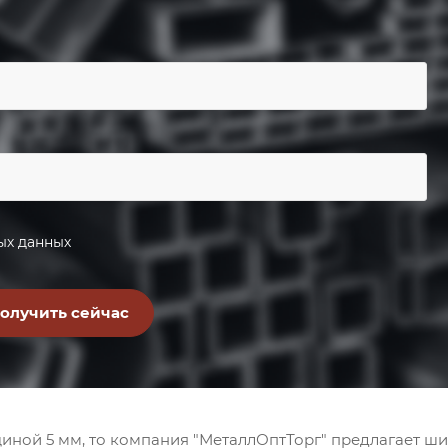
ых данных
щиной 5 мм, то компания "МеталлОптТорг" предлагает ш