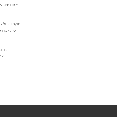
 клиентам
ь быструю
же можно
ь в
ом