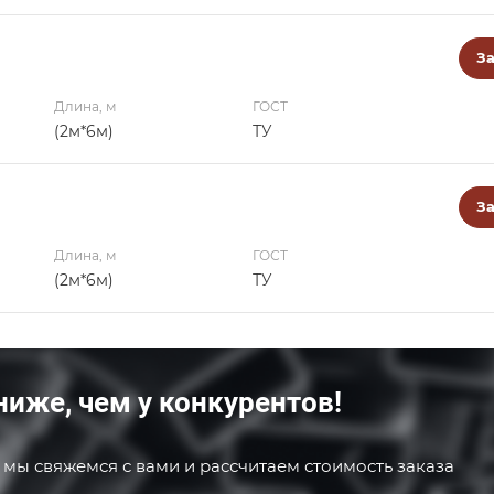
За
Длина, м
ГОСТ
(2м*6м)
ТУ
За
Длина, м
ГОСТ
(2м*6м)
ТУ
ниже, чем у конкурентов!
 мы свяжемся с вами и рассчитаем стоимость заказа