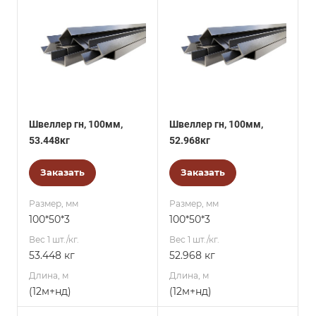
Швеллер гн, 100мм,
Швеллер гн, 100мм,
53.448кг
52.968кг
Заказать
Заказать
Размер, мм
Размер, мм
100*50*3
100*50*3
Вес 1 шт./кг.
Вес 1 шт./кг.
53.448 кг
52.968 кг
Длина, м
Длина, м
(12м+нд)
(12м+нд)