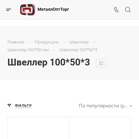
—
—
—
Главная
Продукция
Швеллер
—
Швеллер 100*50 мм
Швеллер 100*50*3
Швеллер 100*50*3
32
По популярности (убывание)
ФИЛЬТР