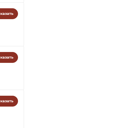
казать
казать
казать