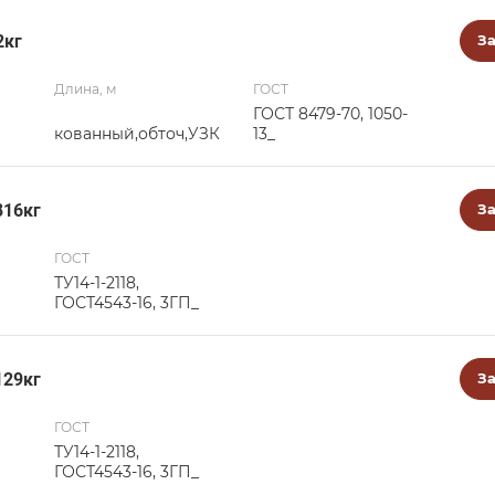
2кг
За
Длина, м
ГОСТ
ГОСТ 8479-70, 1050-
кованный,обточ,УЗК
13_
816кг
За
ГОСТ
ТУ14-1-2118,
ГОСТ4543-16, 3ГП_
129кг
За
ГОСТ
ТУ14-1-2118,
ГОСТ4543-16, 3ГП_