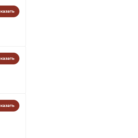
казать
казать
казать