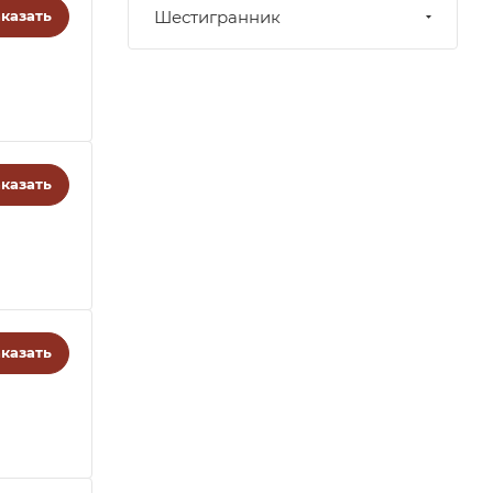
казать
Шестигранник
казать
казать