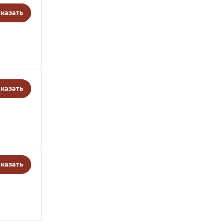
казать
казать
казать