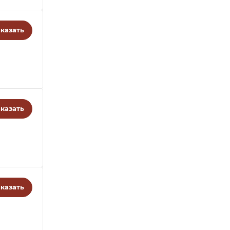
казать
казать
казать