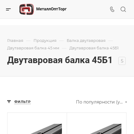
—
—
—
Главная
Продукция
Балка двутавровая
—
Двутавровая балка 45 мм
Двутавровая балка 45Б1
Двутавровая балка 45Б1
5
По популярности (убывание)
ФИЛЬТР