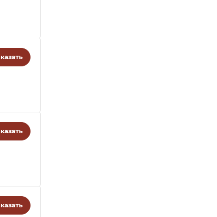
казать
казать
казать