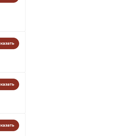
казать
казать
казать