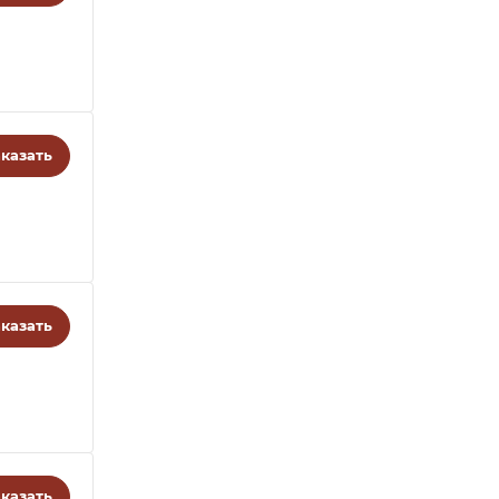
казать
казать
казать