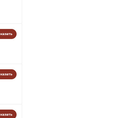
казать
казать
казать