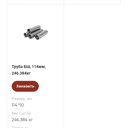
Труба БШ, 114мм,
246.384кг
Заказать
Размер, мм
114 *10
Вес 1 шт./кг.
246.384 кг
Длина, м