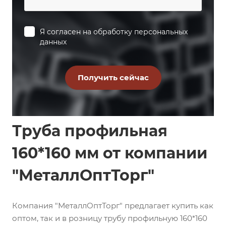
Я согласен на
обработку персональных
данных
Труба профильная
160*160 мм от компании
"МеталлОптТорг"
Компания "МеталлОптТорг" предлагает купить как
оптом, так и в розницу трубу профильную 160*160