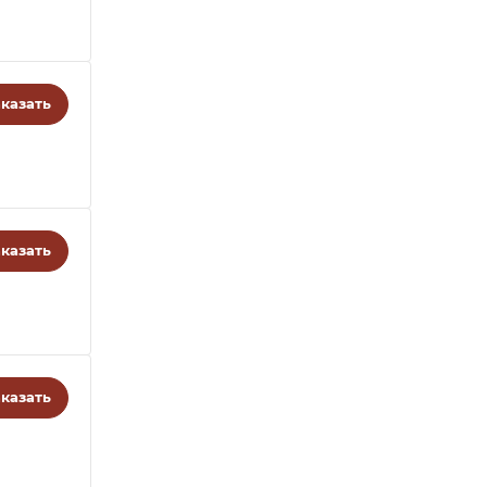
казать
казать
казать