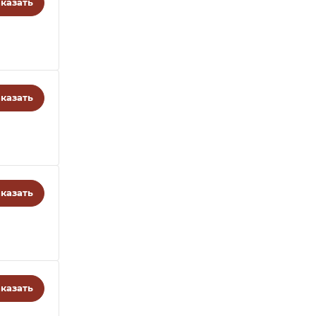
казать
казать
казать
казать