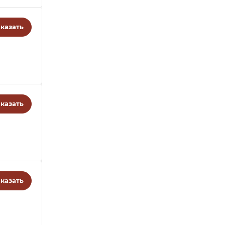
казать
казать
казать