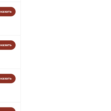
казать
казать
казать