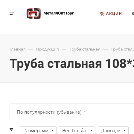
АКЦИИ
—
—
—
Главная
Продукция
Труба стальная
Труба стал
Труба стальная 108*
По популярности (убывание)
Размер, мм
Вес 1 шт./кг.
Длина, м