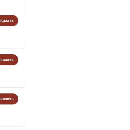
казать
казать
казать