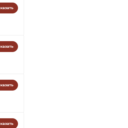
казать
казать
казать
казать