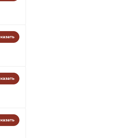
казать
казать
казать