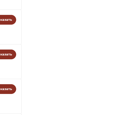
казать
казать
казать