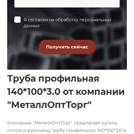
Я согласен на
обработку персональных
данных
Труба профильная
140*100*3.0 от компании
"МеталлОптТорг"
Компания "МеталлОптТорг" предлагает купить
оптом и в розницу трубу профильную 140*100*3.0 в