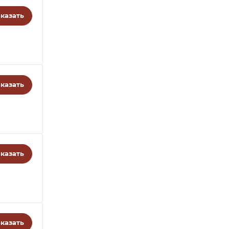
казать
казать
казать
казать