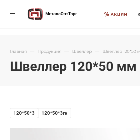
АКЦИИ
—
—
—
Главная
Продукция
Швеллер
Швеллер 120*50 
Швеллер 120*50 мм
120*50*3
120*50*3гн