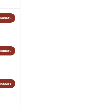
казать
казать
казать