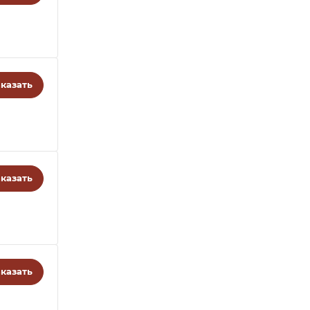
казать
казать
казать