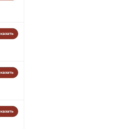
казать
казать
казать