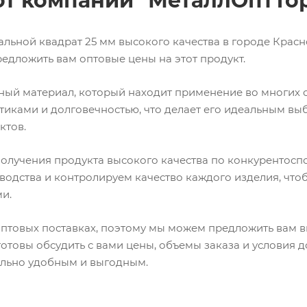
от компании "МеталлОптТо
льной квадрат 25 мм высокого качества в городе Красн
едложить вам оптовые цены на этот продукт.
чный материал, который находит применение во многих о
иками и долговечностью, что делает его идеальным вы
ктов.
я получения продукта высокого качества по конкурентос
водства и контролируем качество каждого изделия, что
и.
оптовых поставках, поэтому мы можем предложить вам 
готовы обсудить с вами цены, объемы заказа и условия д
ально удобным и выгодным.