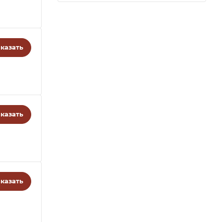
казать
казать
казать