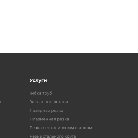
Услуги
Гибка труб
я
Закладные детали
Лазерная резка
Плазменная резка
Резка лентопильным станком
Резка стального круга