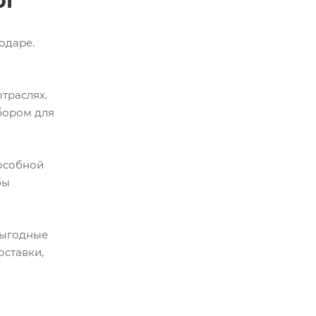
рг"
одаре.
траслях.
бором для
пособной
бы
выгодные
оставки,