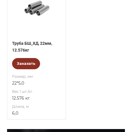
Труба БШ_ХД, 22мм,
12.576кг
Заказать
Размер, мм
22*5,0
Вес 1 шт./кг.
12.576 кг
Длина, м
6,0