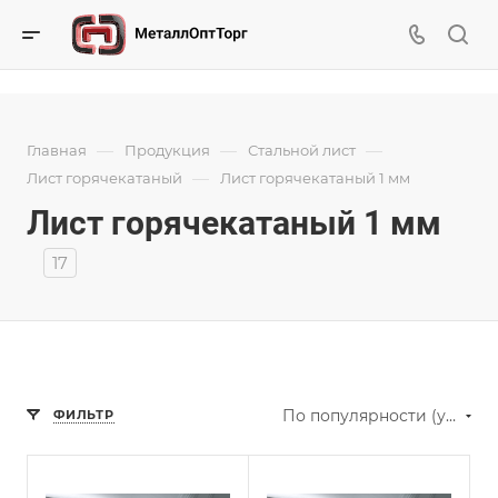
—
—
—
Главная
Продукция
Стальной лист
—
Лист горячекатаный
Лист горячекатаный 1 мм
Лист горячекатаный 1 мм
17
По популярности (убывание)
ФИЛЬТР