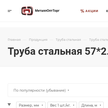
АКЦИИ
—
—
—
Главная
Продукция
Труба стальная
Труба стал
Труба стальная 57*2
По популярности (убывание)
Размер, мм
Вес 1 шт./кг.
Длина, м