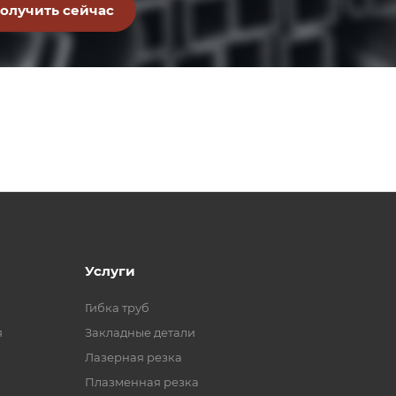
Услуги
Гибка труб
я
Закладные детали
Лазерная резка
Плазменная резка