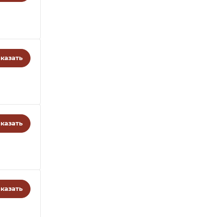
казать
казать
казать