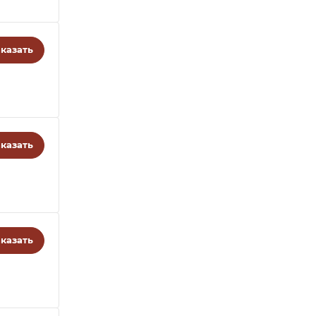
казать
казать
казать