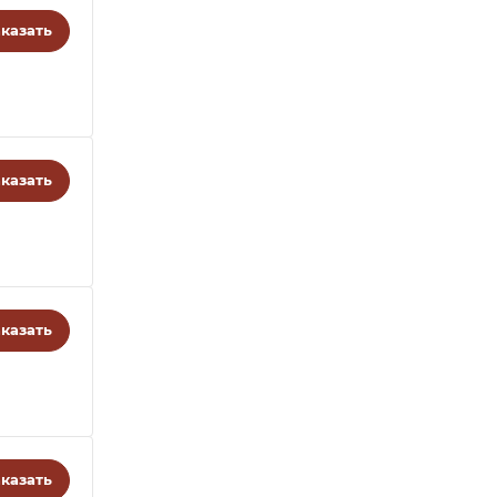
казать
казать
казать
казать