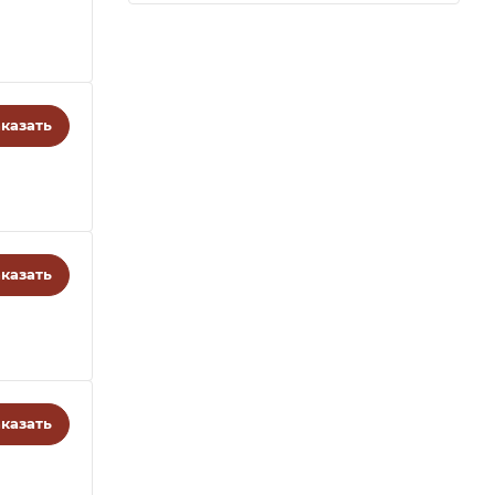
казать
казать
казать