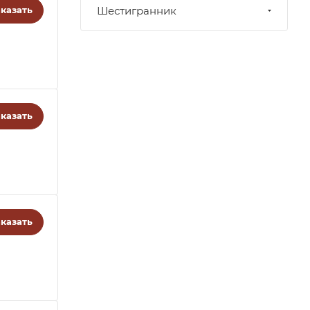
казать
Шестигранник
казать
казать