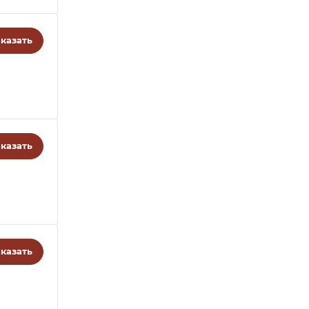
казать
казать
казать