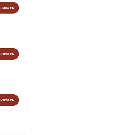
казать
казать
казать