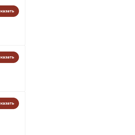
казать
казать
казать