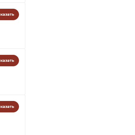
казать
казать
казать