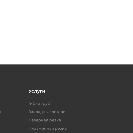
Услуги
Гибка труб
я
Закладные детали
Лазерная резка
Плазменная резка