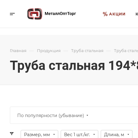
АКЦИИ
—
—
—
Главная
Продукция
Труба стальная
Труба стал
Труба стальная 194*
По популярности (убывание)
Размер, мм
Вес 1 шт./кг.
Длина, м