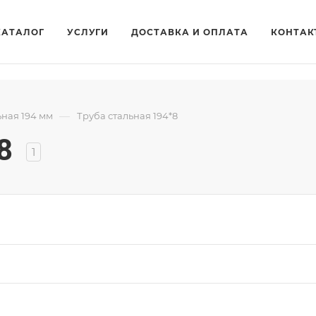
КАТАЛОГ
УСЛУГИ
ДОСТАВКА И ОПЛАТА
КОНТАК
—
ьная 194 мм
Труба стальная 194*8
8
1