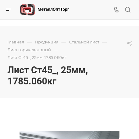
—
—
—
Главная
Продукция
Стальной лист
—
Лист горячекатаный
Лист Ст45_, 25мм, 1785.060кг
Лист Ст45_, 25мм,
1785.060кг