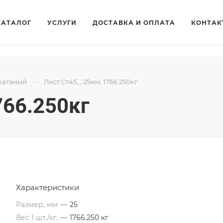
КАТАЛОГ
УСЛУГИ
ДОСТАВКА И ОПЛАТА
КОНТАК
—
катаный
Лист Ст45_, 25мм, 1766.250кг
766.250кг
Характеристики
Размер, мм
—
25
Вес 1 шт./кг.
—
1766.250 кг