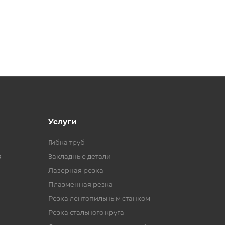
Услуги
Гибка труб
я
Закладные детали
Лазерная резка
Плазменная резка
Резка лентопильным станком
Резка стального круга