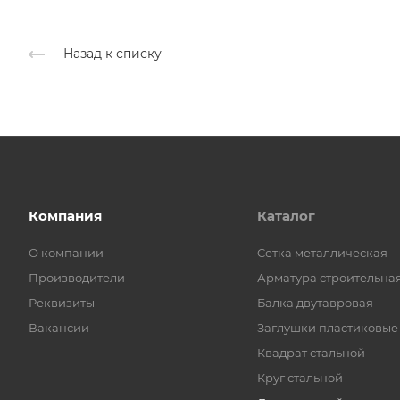
Назад к списку
Компания
Каталог
О компании
Cетка металлическая
Производители
Арматура строительна
Реквизиты
Балка двутавровая
Вакансии
Заглушки пластиковые
Квадрат стальной
Круг стальной