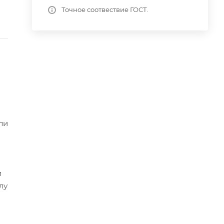
Точное соотвествие ГОСТ.
ли
и
лу