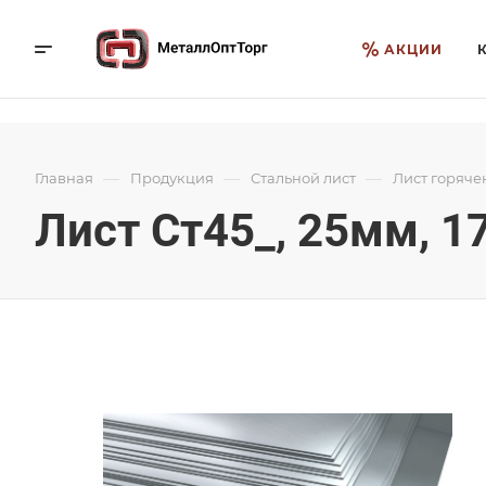
АКЦИИ
—
—
—
Главная
Продукция
Стальной лист
Лист горяче
Лист Ст45_, 25мм, 1