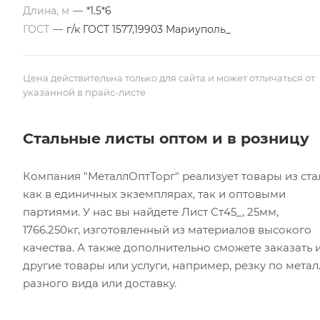
Длина, м
—
*1.5*6
ГОСТ
—
г/к ГОСТ 1577,19903 Мариуполь_
Цена действительна только для сайта и может отличаться от
указанной в прайс-листе
Стальные листы оптом и в розницу
Компания "МеталлОптТорг" реализует товары из ста
как в единичных экземплярах, так и оптовыми
партиями. У нас вы найдете Лист Ст45_, 25мм,
1766.250кг, изготовленный из материалов высокого
качества. А также дополнительно сможете заказать 
другие товары или услуги, например, резку по метал
разного вида или доставку.