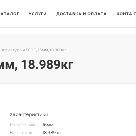
КАТАЛОГ
УСЛУГИ
ДОСТАВКА И ОПЛАТА
КОНТАК
Арматура А500С, 16мм, 18.989кг
мм, 18.989кг
Характеристики
Размер, мм
—
16мм.
Вес 1 шт./кг.
—
18.989 кг