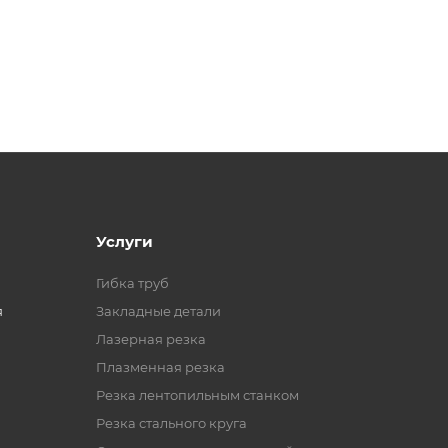
Услуги
Гибка труб
я
Закладные детали
Лазерная резка
Плазменная резка
Резка лентопильным станком
Резка стального круга