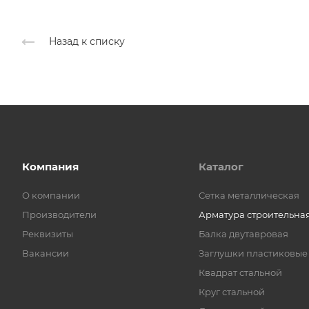
Назад к списку
Компания
Каталог
О компании
Cетка металлическая
Производители
Арматура строительна
Реквизиты
Балка двутавровая
Вакансии
Заглушки пластиковые
Квадрат стальной
Круг стальной