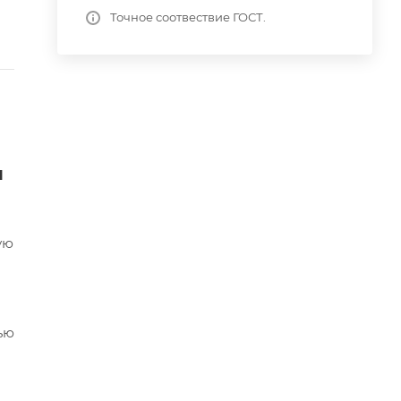
Точное соотвествие ГОСТ.
я
ую
ью