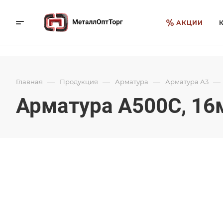
АКЦИИ
—
—
—
—
Главная
Продукция
Арматура
Арматура А3
Арматура А500С, 16