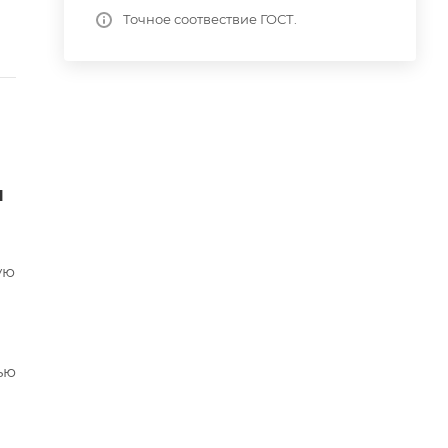
Точное соотвествие ГОСТ.
я
ую
ью