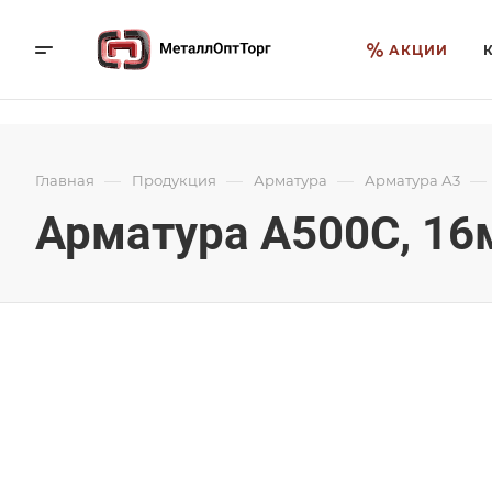
АКЦИИ
—
—
—
—
Главная
Продукция
Арматура
Арматура А3
Арматура А500С, 16