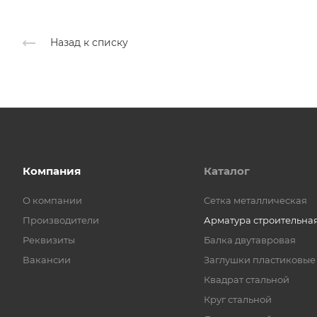
Назад к списку
Компания
Каталог
О компании
Cетка металлическая
Производители
Арматура строительна
Реквизиты
Балка двутавровая
Вакансии
Заглушки пластиковые
Квадрат стальной
Круг стальной