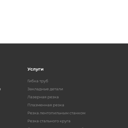
Услуги
Гибка труб
я
Закладные детали
Лазерная резка
Плазменная резка
Резка лентопильным станком
Резка стального круга