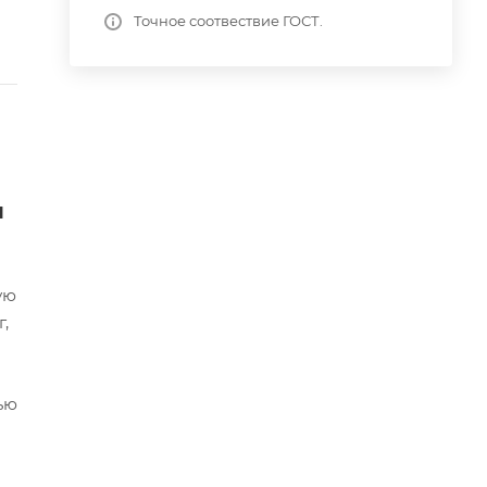
Точное соотвествие ГОСТ.
я
ую
,
ью