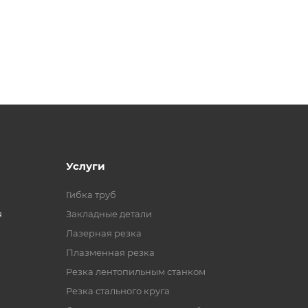
Услуги
Гибка труб
я
Закладные детали
Лазерная резка
Плазменная резка
Резка лентопильным станком
Резка стального круга