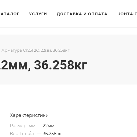
КАТАЛОГ
УСЛУГИ
ДОСТАВКА И ОПЛАТА
КОНТАК
Арматура Ст25Г2С, 22мм, 36.258кг
22мм, 36.258кг
Характеристики
Размер, мм
—
22мм.
Вес 1 шт./кг.
—
36.258 кг