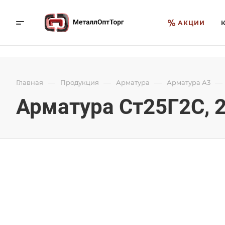
АКЦИИ
—
—
—
—
Главная
Продукция
Арматура
Арматура А3
Арматура Ст25Г2С, 