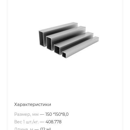
Характеристики
Размер, мм
—
150 *150*8,0
Вес 1 шт./кг.
—
408.778
Длина, м
—
(12 м)