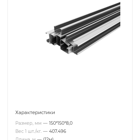
Характеристики
Размер, мм
—
150*150*8,0
Вес 1 шт./кг.
—
407.496
Длина, м
—
(12м)