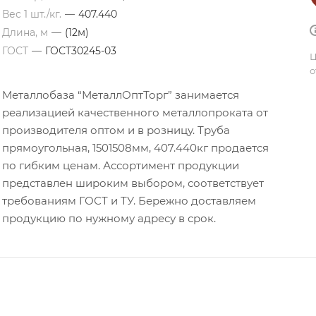
Вес 1 шт./кг.
—
407.440
Длина, м
—
(12м)
ГОСТ
—
ГОСТ30245-03
Ц
о
Металлобаза “МеталлОптТорг” занимается
реализацией качественного металлопроката от
производителя оптом и в розницу. Труба
прямоугольная, 1501508мм, 407.440кг продается
по гибким ценам. Ассортимент продукции
представлен широким выбором, соответствует
требованиям ГОСТ и ТУ. Бережно доставляем
продукцию по нужному адресу в срок.