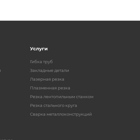
Услуги
Гибка труб
я
Закладные детали
Лазерная резка
Плазменная резка
Резка лентопильным станком
Резка стального круга
Сварка металлоконструкций