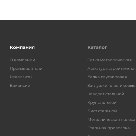
Компания
Каталог
О компании
Cетка металлическая
Производители
Арматура строительна
Реквизиты
Балка двутавровая
Вакансии
Заглушки пластиковые
Квадрат стальной
Круг стальной
Лист стальной
Металлическая полоса
Стальная проволока