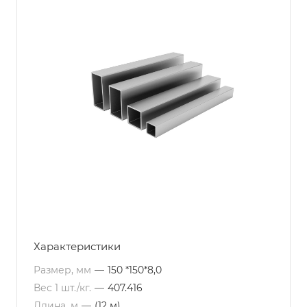
Характеристики
Размер, мм
—
150 *150*8,0
Вес 1 шт./кг.
—
407.416
Длина, м
—
(12 м)