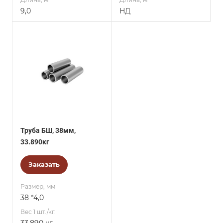
9,0
НД
Труба БШ, 38мм,
33.890кг
Заказать
Размер, мм
38 *4,0
Вес 1 шт./кг.