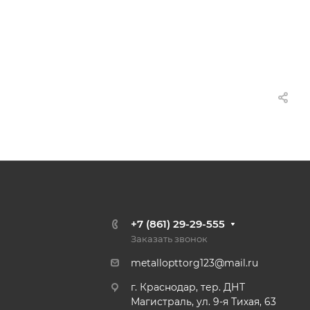
+7 (861) 29-29-555
Заказать звонок
metallopttorg123@mail.ru
г. Краснодар, тер. ДНТ
Магистраль, ул. 9-я Тихая, 63