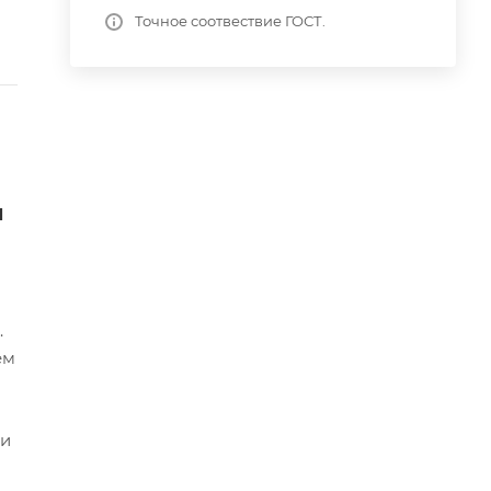
Точное соотвествие ГОСТ.
и
.
ем
ми