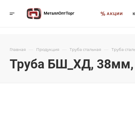
АКЦИИ
—
—
—
Главная
Продукция
Труба стальная
Труба стал
Труба БШ_ХД, 38мм,