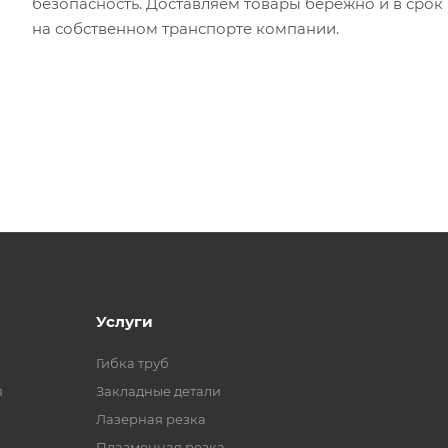
безопасность. Доставляем товары бережно и в срок
на собственном транспорте компании.
Услуги
Гибка труб
я
Закладные детали
Лазерная резка
Плазменная резка