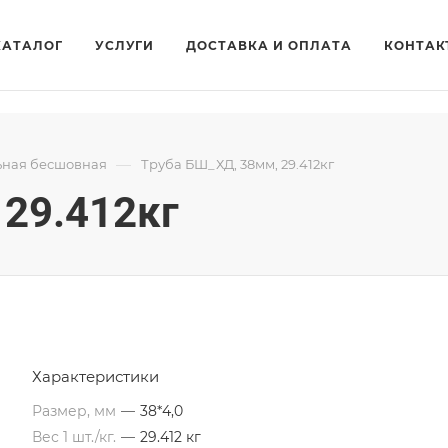
КАТАЛОГ
УСЛУГИ
ДОСТАВКА И ОПЛАТА
КОНТАК
—
ьная бесшовная
Труба БШ_ХД, 38мм, 29.412кг
 29.412кг
Характеристики
Размер, мм
—
38*4,0
Вес 1 шт./кг.
—
29.412 кг