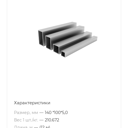
Характеристики
Размер, мм
—
140 *100*5,0
Вес 1 шт./кг.
—
210.672
Длина, м
—
(12 м)