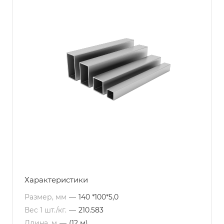
Характеристики
Размер, мм
—
140 *100*5,0
Вес 1 шт./кг.
—
210.583
Длина, м
—
(12 м)