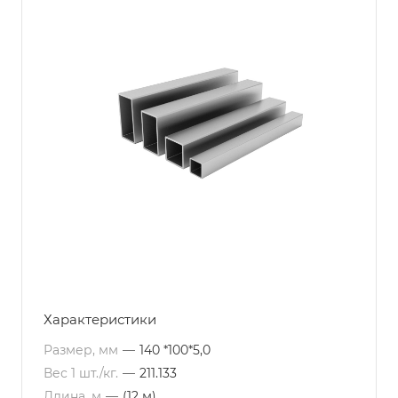
Характеристики
Размер, мм
—
140 *100*5,0
Вес 1 шт./кг.
—
211.133
Длина, м
—
(12 м)