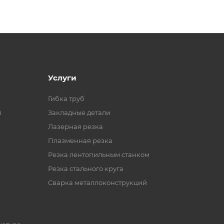
Услуги
Гибка труб
я
Закладные детали
Лазерная резка
Плазменная резка
Резка лентопильным станком
Резка стального круга
Сварка металлоконструкций