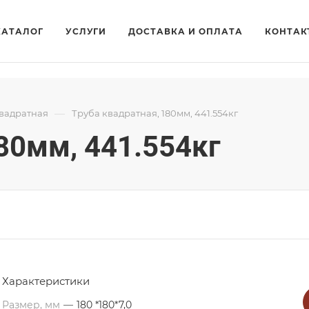
КАТАЛОГ
УСЛУГИ
ДОСТАВКА И ОПЛАТА
КОНТАК
—
квадратная
Труба квадратная, 180мм, 441.554кг
80мм, 441.554кг
Характеристики
Размер, мм
—
180 *180*7,0