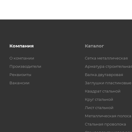
Компания
Каталог
О компании
Cетка металлическая
Производители
Арматура строительна
Реквизиты
Балка двутавровая
Вакансии
Заглушки пластиковые
Квадрат стальной
Круг стальной
Лист стальной
Металлическая полоса
Стальная проволока