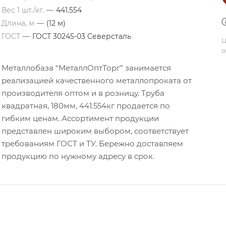
Вес 1 шт./кг.
—
441.554
Длина, м
—
(12 м)
ГОСТ
—
ГОСТ 30245-03 Северсталь
Ц
о
Металлобаза “МеталлОптТорг” занимается
реализацией качественного металлопроката от
производителя оптом и в розницу. Труба
квадратная, 180мм, 441.554кг продается по
гибким ценам. Ассортимент продукции
представлен широким выбором, соответствует
требованиям ГОСТ и ТУ. Бережно доставляем
продукцию по нужному адресу в срок.