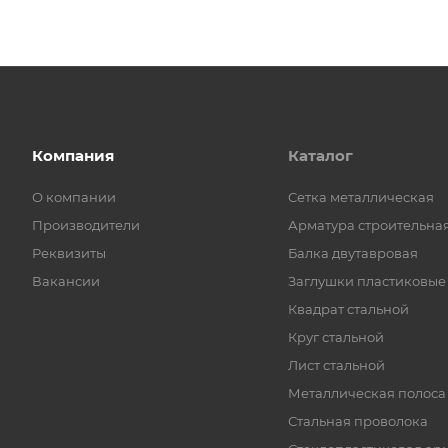
Компания
Каталог
О компании
Cетка металлическая
Производители
Арматура строительна
Реквизиты
Балка двутавровая
Вакансии
Заглушки пластиковые
Квадрат стальной
Круг стальной
Лист стальной
Металлическая полоса
Стальная проволока