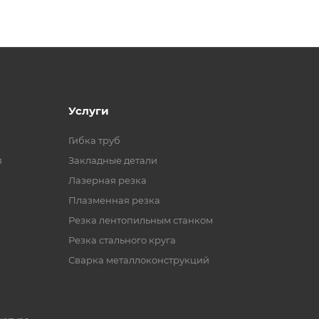
Услуги
Гибка труб
я
Закладные детали
Лазерная резка
Плазменная резка
Резка лентопильным станком
Резка стального круга
Сварка металлоконструкций