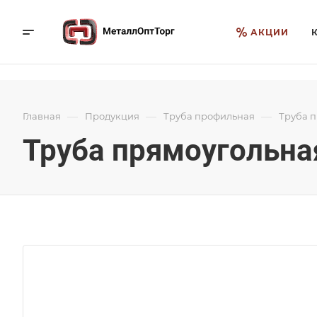
АКЦИИ
—
—
—
Главная
Продукция
Труба профильная
Труба 
Труба прямоугольная