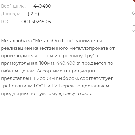
Вес 1 шт./кг.
—
440.400
Длина, м
—
(12 м)
ГОСТ
—
ГОСТ 30245-03
Ц
о
Металлобаза “МеталлОптТорг” занимается
реализацией качественного металлопроката от
производителя оптом и в розницу. Труба
прямоугольная, 180мм, 440.400кг продается по
гибким ценам. Ассортимент продукции
представлен широким выбором, соответствует
требованиям ГОСТ и ТУ. Бережно доставляем
продукцию по нужному адресу в срок.