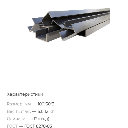
Характеристики
Размер, мм
—
100*50*3
Вес 1 шт./кг.
—
53.112 кг
Длина, м
—
(12м+нд)
ГОСТ
—
ГОСТ 8278-83