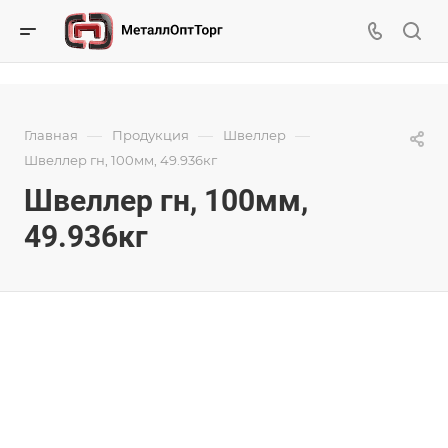
—
—
—
Главная
Продукция
Швеллер
Швеллер гн, 100мм, 49.936кг
Швеллер гн, 100мм,
49.936кг