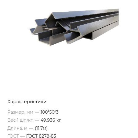
Характеристики
Размер, мм
—
100*50*3
Вес 1 шт./кг.
—
49.936 кг
Длина, м
—
(11,7м)
ГОСТ
—
ГОСТ 8278-83