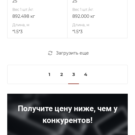
25
25
Вес 1 шт./кг.
Вес 1 шт./кг.
892.498 кг
892.000 кг
Длина, м
Длина, м
*1.5*3
*1.5*3
Загрузить еще
1
2
3
4
Получите цену ниже, чем у
конкурентов!