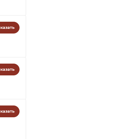
казать
казать
казать