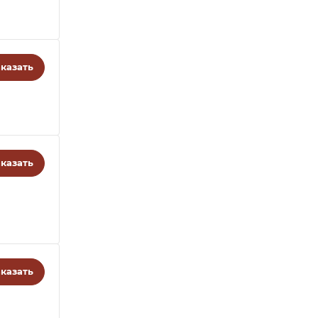
казать
казать
казать