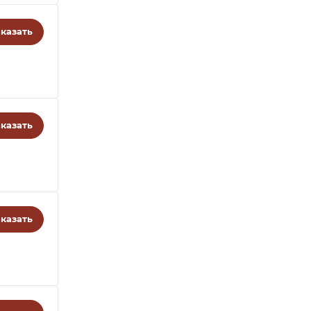
казать
казать
казать