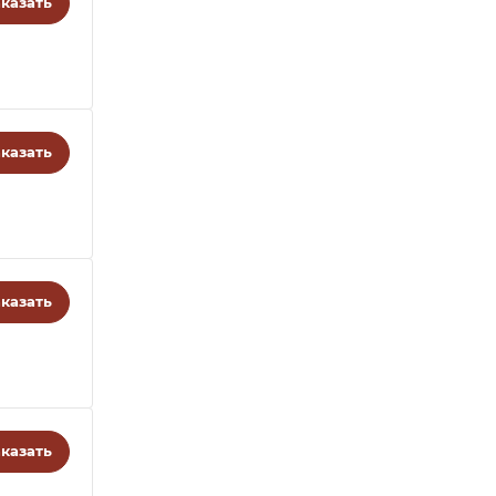
казать
казать
казать
казать