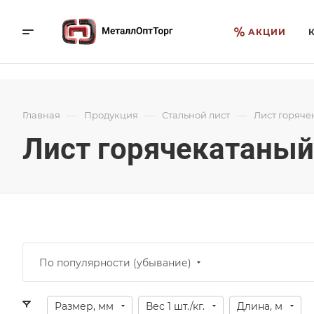
АКЦИИ
—
—
—
Главная
Продукция
Стальной лист
Лист горяче
Лист горячекатаный
По популярности (убывание)
Размер, мм
Вес 1 шт./кг.
Длина, м