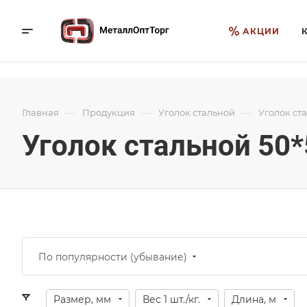
АКЦИИ
—
—
—
Главная
Продукция
Уголок стальной
Уголок ст
Уголок стальной 50*
По популярности (убывание)
Размер, мм
Вес 1 шт./кг.
Длина, м