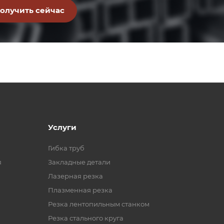
Услуги
Гибка труб
я
Закладные детали
Лазерная резка
Плазменная резка
Резка лентопильным станком
Резка стального круга