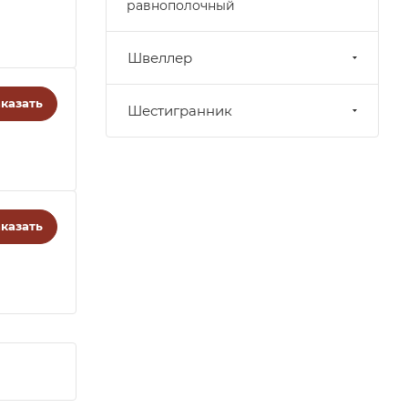
равнополочный
Швеллер
казать
Шестигранник
казать