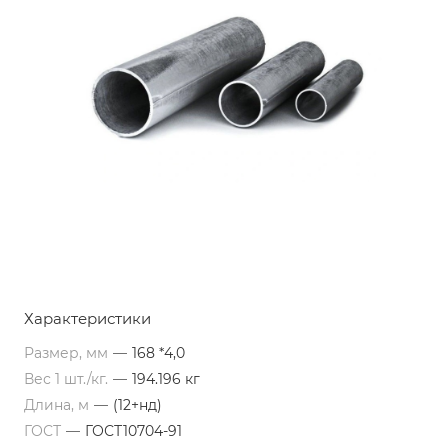
Характеристики
Размер, мм
—
168 *4,0
Вес 1 шт./кг.
—
194.196 кг
Длина, м
—
(12+нд)
ГОСТ
—
ГОСТ10704-91