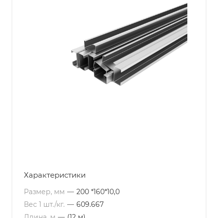
Характеристики
Размер, мм
—
200 *160*10,0
Вес 1 шт./кг.
—
609.667
Длина, м
—
(12 м)