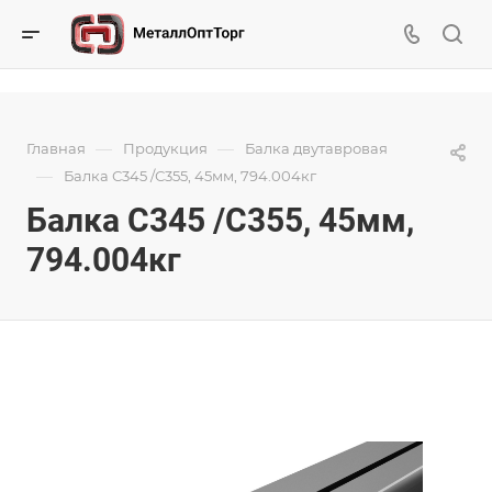
—
—
Главная
Продукция
Балка двутавровая
—
Балка С345 /С355, 45мм, 794.004кг
Балка С345 /С355, 45мм,
794.004кг