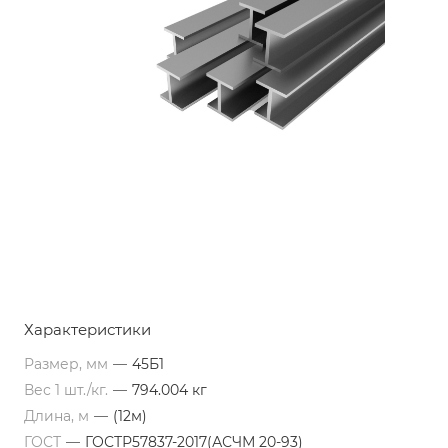
Характеристики
Размер, мм
—
45Б1
Вес 1 шт./кг.
—
794.004 кг
Длина, м
—
(12м)
ГОСТ
—
ГОСТР57837-2017(АСЧМ 20-93)